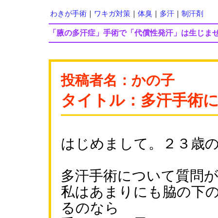
わきが手術
｜
ワキガ対策
｜
体臭
｜
多汗
｜
制汗剤
「腋の多汗症」手術で「代償性発汗」は生じま
投稿者名：かの子
タイトル：多汗手術
はじめまして。２３歳
多汗手術について質問
私はあまりにも脇の下
るのなら