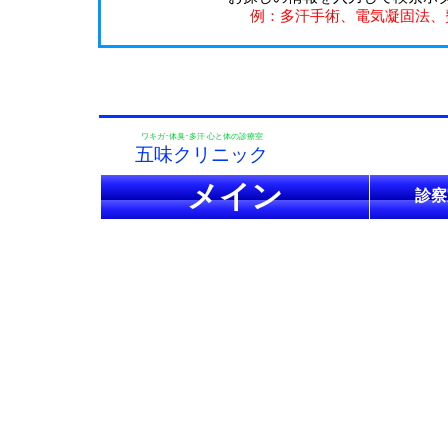
例：多汗手術、電気凝固法、
ワキガ･体臭･多汗 心と体の診療室
五味クリニック
メイン
診察