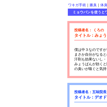
ワキガ手術
｜
腋臭
｜
体
ミョウバンを使うとワ
投稿者名： くろの
タイトル：みょう
僕は中３なのですが
まさか自分がなると
汗剤も効果ないし・
みょうばんが効くと
の臭いが嗅ぐと気持
投稿者名：五味院長
タイトル：デオド