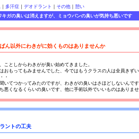
臭
｜
多汗症
｜
デオドラント
｜
その他
｜
憩い
キガの臭いは消えますが、ミョウバンの臭いが気持ち悪いです
ばん以外にわきがに効くものはありませんか
、ことしからわきがが臭い始めてきました。
はおもってもみませんでした、今ではもうクラスの人は全員きずい
・・
聞いてつかってみたのですが、わきがの臭いはさほどしないんです
ち悪くなるくらいの臭いです、他に手術以外でいいものはありませ
ラントの工夫